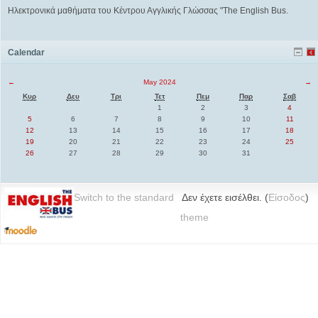
Ηλεκτρονικά μαθήματα του Κέντρου Αγγλικής Γλώσσας "The English Bus.
Calendar
←
May 2024
→
Κυρ
Δευ
Τρι
Τετ
Πεμ
Παρ
Σαβ
1
2
3
4
5
6
7
8
9
10
11
12
13
14
15
16
17
18
19
20
21
22
23
24
25
26
27
28
29
30
31
Switch to the standard
Δεν έχετε εισέλθει. (
Είσοδος
)
theme