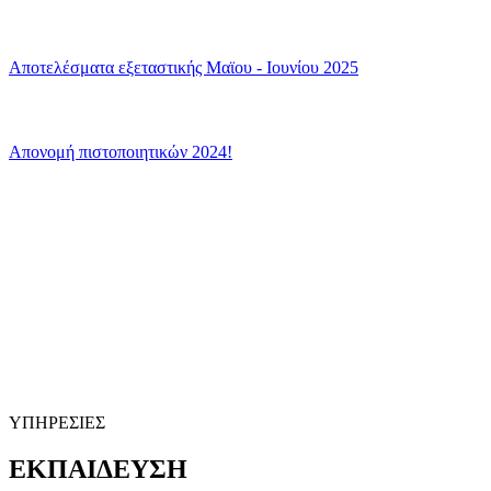
Αποτελέσματα εξεταστικής Μαϊου - Ιουνίου 2025
Απονομή πιστοποιητικών 2024!
ΚΕΝΤΡΟ ΑΓΓΛΙΚΗΣ ΓΛΩΣΣΑΣ
"The English Bus"
ΜΑΣ ΟΔΗΓΕΙ ΣΤΗ ΓΝΩΣΗ
official page
Follow
ΥΠΗΡΕΣΙΕΣ
ΕΚΠΑΙΔΕΥΣΗ