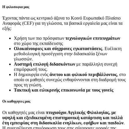
Η φιλοσοφια μας
Έχοντας πάντα ως κεντρικό άξονα το Κοινό Ευρωπαϊκό Πλαίσιο
Αναφοράς (CEF) για τη γλώσσα, τα βασικά εργαλεία μας είναι τα
εξής:
Χρήση των πιο πρόσφατων
τεχνολογικών επιτευγμάτων
στο χώρο της εκπαίδευσης
Ολοκαίνουριες και σύγχρονες εγκαταστάσεις
. Ευέλικτη
μεθοδολογική προσέγγιση στην διδασκαλία ξένων
γλωσσών.
Αυστηρή επιλογή διδασκόντων
με παράλληλη συνεχή
επιμόρφωσή τους.
Η δημιουργία ενός
άνετου και φιλικού περιβάλλοντος
, στο
οποίο οι μαθητές συνεχώς ενθαρύννονται στη διαδρομή τους
προς τη γνώση.
Τακτική και ειλικρινής επικοινωνία με τους γονείς
Οι καθηγητες μας
Οι καθηγητές μας είναι
πτυχιούχοι Αγγλικής Φιλολογίας, με
υψηλή και εξειδικευμένη επιστημονική κατάρτιση και πολλά
έτη εμπειρίας στη διδασκαλία ενηλίκων, εφήβων και παιδιών
.
Η συνεχιζόμενη επιμόρφωση τους στις σύγχρονες μορφές της