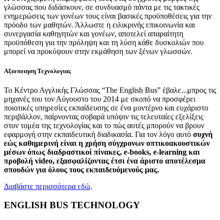
γλώσσας που διδάσκουν, σε συνδυασμό πάντα με τις τακτικές
ενημερώσεις των γονέων τους είναι βασικές προϋποθέσεις για την
πρόοδο των μαθητών. Άλλωστε η ειλικρινής επικοινωνία και
συνεργασία καθηγητών και γονέων, αποτελεί απαραίτητη
προϋπόθεση για την πρόληψη και τη λύση κάθε δυσκολιών που
μπορεί να προκύψουν στην εκμάθηση των ξένων γλωσσών.
Αξιοποιηση Τεχνολογιας
Το Κέντρο Αγγλικής Γλώσσας “The English Bus” έβαλε...μπρος τις
μηχανές του τον Αύγουστο του 2014 με σκοπό να προσφέρει
ποιοτικές υπηρεσίες εκπαίδευσης σε ένα μοντέρνο και ευχάριστο
περιβάλλον, παίρνοντας σοβαρά υπόψιν τις τελευταίες εξελίξεις
στον τομέα της τεχνολογίας και το πώς αυτές μπορούν να βρουν
εφαρμογή στην εκπαιδευτική διαδικασία. Για τον λόγο αυτό
συχνή
εώς καθημερινή είναι η χρήση σύγχρονων οπτικοακουστικών
μέσων όπως διαδραστικοί πίνακες, e-books, e-learning και
προβολή video, εξασφαλίζοντας έτσι ένα άριστο αποτέλεσμα
σπουδών για όλους τους εκπαιδευόμενούς μας.
Διαβάστε περισσότερα
εδώ
.
ENGLISH BUS
TECHNOLOGY