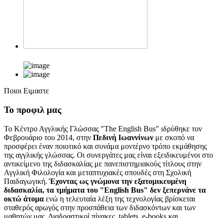
Ποιοι Ειμαστε
Το προφιλ μας
Το Κέντρο Αγγλικής Γλώσσας "The English Bus" ιδρύθηκε τον
Φεβρουάριο του 2014, στην
Πεδινή Ιωαννίνων
με σκοπό να
προσφέρει έναν ποιοτικό και συνάμα μοντέρνο τρόπο εκμάθησης
της αγγλικής γλώσσας. Οι συνεργάτες μας είναι εξειδικευμένοι στο
αντικείμενο της διδασκαλίας με πανεπιστημιακούς τίτλους στην
Αγγλική Φιλολογία και μεταπτυχιακές σπουδές στη Σχολική
Παιδαγωγική.
Έχοντας ως γνώμονα την εξατομικευμένη
διδασκαλία, τα τμήματα του "English Bus" δεν ξεπερνάνε τα
οκτώ άτομα
ενώ η τελευταία λέξη της τεχνολογίας βρίσκεται
σταθερός αρωγός στην προσπάθεια των διδασκόντων και των
μαθητών μας. Διαδραστικοί πίνακες, tablets, e-books και