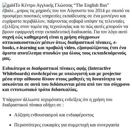
Το Κέντρο Αγγλικής Γλώσσας “
The English Bus”
έβαλε...μπρος τις μηχανές του τον Αύγουστο του 2014 με σκοπό να
προσφέρει ποιοτικές υπηρεσίες εκπαίδευσης σε ένα μοντέρνο και
ευχάριστο περιβάλλον, παίρνοντας σοβαρά υπόψιν τις τελευταίες
εξελίξεις στον τομέα της τεχνολογίας και το πώς αυτές μπορούν να
βρουν εφαρμογή στην εκπαιδευτική διαδικασία. Για τον λόγο αυτό
συχνή εώς καθημερινή είναι η χρήση σύγχρονων
οπτικοακουστικών μέσων όπως διαδραστικοί πίνακες, e-
books, e-learning και προβολή video, εξασφαλίζοντας έτσι ένα
άριστο αποτέλεσμα σπουδών για όλους τους εκπαιδευόμενούς
μας.
Ειδικότερα οι διαδραστικοί πίνακες αφής (Interactive
Whiteboard
s
) συνδεδεμένοι με υπολογιστή και με projector
μέσα στην αίθουσα δίνουν στους μαθητές τη δυνατότητα να
ασκούνται σε αυτά που διδάσκονται μέσα από τον πιο σύγχρονο
και εντυπωσιακό τρόπο διδασκαλίας.
Υπάρχουν άλλωστε ισχυρότατες ενδείξεις ότι η χρήση του
διαδραστικού πίνακα οδήγει σε :
Αύξηση ενθουσιασμού και ενδιαφέροντος
Περισσότερες ευκαιρίες για συμμετοχή και συνεργασία