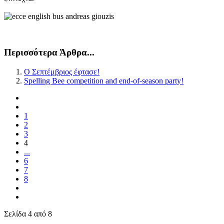
Περισσότερα Άρθρα...
Ο Σεπτέμβριος έφτασε!
Spelling Bee competition and end-of-season party!
1
2
3
4
...
6
7
8
Σελίδα 4 από 8